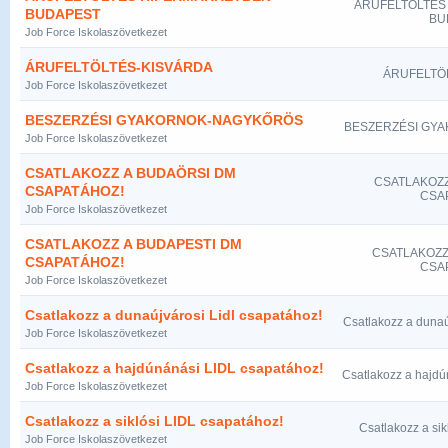
ÁRUFELTÖLTÉS
BUDAPEST
BU
Job Force Iskolaszövetkezet
ÁRUFELTÖLTÉS-KISVÁRDA
ÁRUFELTÖ
Job Force Iskolaszövetkezet
BESZERZÉSI GYAKORNOK-NAGYKŐRÖS
BESZERZÉSI GY
Job Force Iskolaszövetkezet
CSATLAKOZZ A BUDAÖRSI DM
CSATLAKOZZ
CSAPATÁHOZ!
CSA
Job Force Iskolaszövetkezet
CSATLAKOZZ A BUDAPESTI DM
CSATLAKOZZ
CSAPATÁHOZ!
CSA
Job Force Iskolaszövetkezet
Csatlakozz a dunaújvárosi Lidl csapatához!
Csatlakozz a dunaú
Job Force Iskolaszövetkezet
Csatlakozz a hajdúnánási LIDL csapatához!
Csatlakozz a hajdú
Job Force Iskolaszövetkezet
Csatlakozz a siklósi LIDL csapatához!
Csatlakozz a sik
Job Force Iskolaszövetkezet