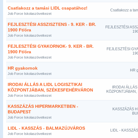
Csatlakozz a tamási LIDL csapatához!
Csatlakozz a ta
Job Force Iskolaszövetkezet
FEJLESZTÉSI ASSZISZTENS - 9. KER - BR.
FEJLESZTÉSI ASSZ
1900 Ft/óra
190
Job Force Iskolaszövetkezet
FEJLESZTÉSI GYAKORNOK- 9. KER - BR.
FEJLESZTÉSI GYA
1900 Ft/óra
190
Job Force Iskolaszövetkezet
HR gyakornok
HR g
Job Force Iskolaszövetkezet
IRODAI ÁLLÁS A LIDL LOGISZTIKAI
IRODAI ÁLLÁS 
KÖZPONTJÁBAN, SZÉKESFEHÉRVÁRON
KÖZPONTJÁBAN,
Job Force Iskolaszövetkezet
KASSZÁZÁS HIPERMARKETBEN -
KASSZÁZÁS H
BUDAPEST
BU
Job Force Iskolaszövetkezet
LIDL - KASSZÁS - BALMAZÚJVÁROS
LIDL - KASSZÁ
Job Force Iskolaszövetkezet