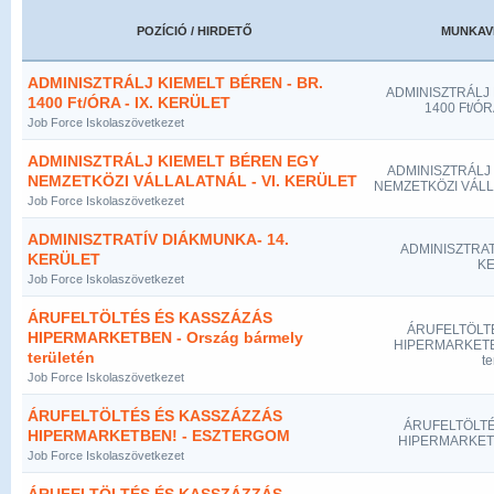
POZÍCIÓ / HIRDETŐ
MUNKAV
ADMINISZTRÁLJ KIEMELT BÉREN - BR.
ADMINISZTRÁLJ 
1400 Ft/ÓRA - IX. KERÜLET
1400 Ft/ÓR
Job Force Iskolaszövetkezet
ADMINISZTRÁLJ KIEMELT BÉREN EGY
ADMINISZTRÁLJ
NEMZETKÖZI VÁLLALATNÁL - VI. KERÜLET
NEMZETKÖZI VÁLLA
Job Force Iskolaszövetkezet
ADMINISZTRATÍV DIÁKMUNKA- 14.
ADMINISZTRAT
KERÜLET
K
Job Force Iskolaszövetkezet
ÁRUFELTÖLTÉS ÉS KASSZÁZÁS
ÁRUFELTÖLT
HIPERMARKETBEN - Ország bármely
HIPERMARKETBE
területén
te
Job Force Iskolaszövetkezet
ÁRUFELTÖLTÉS ÉS KASSZÁZZÁS
ÁRUFELTÖLTÉ
HIPERMARKETBEN! - ESZTERGOM
HIPERMARKET
Job Force Iskolaszövetkezet