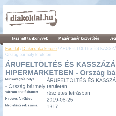
Használt tankönyvek
Magántanár közvetítés
Jeg
Főoldal
/
Diákmunka kereső
/ ÁRUFELTÖLTÉS ÉS KASSZ
Ország bármely területén
ÁRUFELTÖLTÉS ÉS KASSZÁZÁ
HIPERMARKETBEN - Ország bár
Munkavégzés helye:
ÁRUFELTÖLTÉS ÉS KASSZ
- Ország bármely területén
Várható bruttó órabér:
részletes leírásban
Hirdetés feltöltése:
2019-08-25
Megtekintések száma:
1317