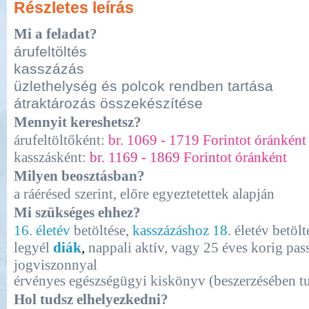
Részletes leírás
Mi a feladat?
árufeltöltés
kasszázás
üzlethelység és polcok rendben tartása
átraktározás összekészítése
Mennyit kereshetsz?
árufeltöltőként:
br. 1069 - 1719 Forintot óránként
kasszásként:
br. 1169 - 1869
Forintot óránként
Milyen beosztásban?
a ráérésed szerint, előre egyeztetettek alapján
Mi szükséges ehhez?
16. életév
betöltése,
kasszázáshoz 18.
életév betölt
legyél
diák
,
nappali aktív, vagy 25 éves korig pas
jogviszonnyal
érvényes egészségügyi kiskönyv (beszerzésében 
Hol tudsz elhelyezkedni?