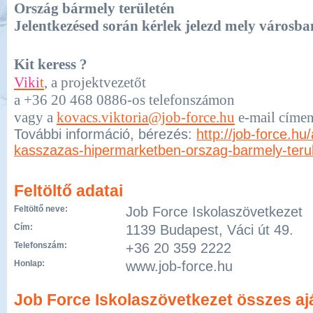
Ország bármely területén
Jelentkezésed során kérlek jelezd mely városban
Kit keress ?
Viki
t
, a projektvezetőt
a +36 20 468 0886-os telefonszámon
vagy a
kovacs.viktoria@job-force.hu
e-mail címe
További információ, bérezés:
http://job-force.hu/
kasszazas-hipermarketben-orszag-barmely-teru
Feltöltő adatai
Feltöltő neve:
Job Force Iskolaszövetkezet
Cím:
1139 Budapest, Váci út 49.
Telefonszám:
+36 20 359 2222
Honlap:
www.job-force.hu
Job Force Iskolaszövetkezet összes aj