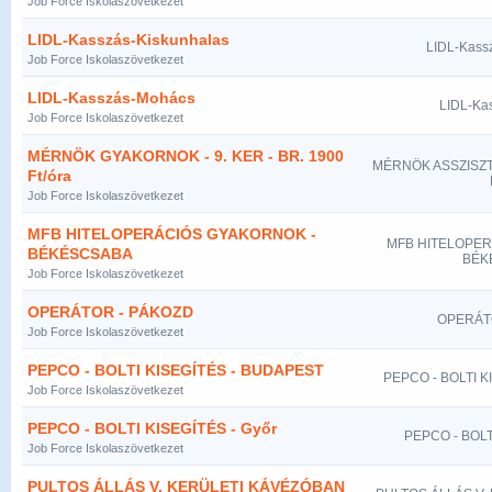
Job Force Iskolaszövetkezet
LIDL-Kasszás-Kiskunhalas
LIDL-Kass
Job Force Iskolaszövetkezet
LIDL-Kasszás-Mohács
LIDL-Ka
Job Force Iskolaszövetkezet
MÉRNÖK GYAKORNOK - 9. KER - BR. 1900
MÉRNÖK ASSZISZTE
Ft/óra
Job Force Iskolaszövetkezet
MFB HITELOPERÁCIÓS GYAKORNOK -
MFB HITELOPER
BÉKÉSCSABA
BÉK
Job Force Iskolaszövetkezet
OPERÁTOR - PÁKOZD
OPERÁT
Job Force Iskolaszövetkezet
PEPCO - BOLTI KISEGÍTÉS - BUDAPEST
PEPCO - BOLTI K
Job Force Iskolaszövetkezet
PEPCO - BOLTI KISEGÍTÉS - Győr
PEPCO - BOLT
Job Force Iskolaszövetkezet
PULTOS ÁLLÁS V. KERÜLETI KÁVÉZÓBAN