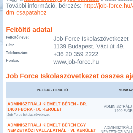
További információ, bérezés:
http://job-force.hu
dm-csapatahoz
Feltöltő adatai
Feltöltő neve:
Job Force Iskolaszövetkezet
Cím:
1139 Budapest, Váci út 49.
Telefonszám:
+36 20 359 2222
Honlap:
www.job-force.hu
Job Force Iskolaszövetkezet összes aj
POZÍCIÓ / HIRDETŐ
MUNKAV
ADMINISZTRÁLJ KIEMELT BÉREN - BR.
ADMINISZTRÁLJ 
1400 Ft/ÓRA - IX. KERÜLET
1400 Ft/ÓR
Job Force Iskolaszövetkezet
ADMINISZTRÁLJ KIEMELT BÉREN EGY
ADMINISZTRÁLJ
NEMZETKÖZI VÁLLALATNÁL - VI. KERÜLET
NEMZETKÖZI VÁLLA