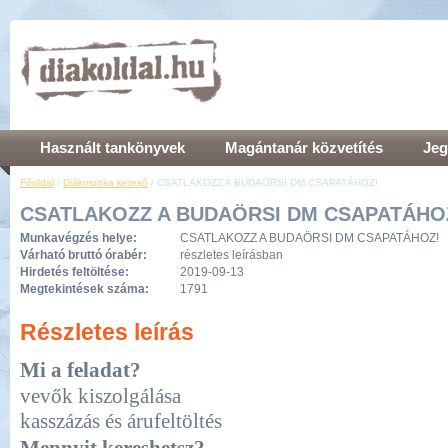
Használt tankönyvek
Magántanár közvetítés
Jeg
Főoldal
/
Diákmunka kereső
/ CSATLAKOZZ A BUDAÖRSI DM CSAPATÁHOZ!
CSATLAKOZZ A BUDAÖRSI DM CSAPATÁHO
Munkavégzés helye:
CSATLAKOZZ A BUDAÖRSI DM CSAPATÁHOZ!
Várható bruttó órabér:
részletes leírásban
Hirdetés feltöltése:
2019-09-13
Megtekintések száma:
1791
Részletes leírás
Mi a feladat?
vevők kiszolgálása
kasszázás és
árufeltöltés