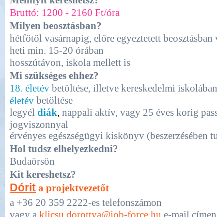
Mennyit kereshetsz?
Bruttó: 1200 - 2160 Ft/óra
Milyen beosztásban?
hétfőtől vasárnapig, előre egyeztetett beosztásban 
heti min. 15-20 órában
hosszútávon, iskola mellett is
Mi szükséges ehhez?
18. életév
betöltése, illetve kereskedelmi iskolába
betöltése
életév
legyél
diák
,
nappali aktív, vagy 25 éves korig pas
jogviszonnyal
érvényes egészségügyi kiskönyv (beszerzésében 
Hol tudsz elhelyezkedni?
Budaörsön
Kit kereshetsz?
Dórit
a projektvezetőt
a +36 20 359 2222-es telefonszámon
vagy a
klicsu.dorottya@job-force.hu
e-mail címen