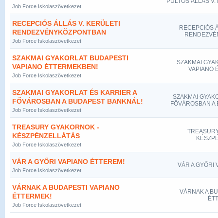
PULTOS ÁLLÁS V.
Job Force Iskolaszövetkezet
RECEPCIÓS ÁLLÁS V. KERÜLETI
RECEPCIÓS Á
RENDEZVÉNYKÖZPONTBAN
RENDEZVÉ
Job Force Iskolaszövetkezet
SZAKMAI GYAKORLAT BUDAPESTI
SZAKMAI GYA
VAPIANO ÉTTERMEKBEN!
VAPIANO 
Job Force Iskolaszövetkezet
SZAKMAI GYAKORLAT ÉS KARRIER A
SZAKMAI GYAKO
FŐVÁROSBAN A BUDAPEST BANKNÁL!
FŐVÁROSBAN A 
Job Force Iskolaszövetkezet
TREASURY GYAKORNOK -
TREASURY
KÉSZPÉNZELLÁTÁS
KÉSZP
Job Force Iskolaszövetkezet
VÁR A GYŐRI VAPIANO ÉTTEREM!
VÁR A GYŐRI 
Job Force Iskolaszövetkezet
VÁRNAK A BUDAPESTI VAPIANO
VÁRNAK A BU
ÉTTERMEK!
ÉT
Job Force Iskolaszövetkezet