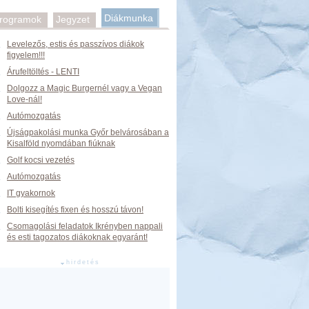
Diákmunka
rogramok
Jegyzet
Levelezős, estis és passzívos diákok
figyelem!!!
Árufeltöltés - LENTI
Dolgozz a Magic Burgernél vagy a Vegan
Love-nál!
Autómozgatás
Újságpakolási munka Győr belvárosában a
Kisalföld nyomdában fiúknak
Golf kocsi vezetés
Autómozgatás
IT gyakornok
Bolti kisegítés fixen és hosszú távon!
Csomagolási feladatok Ikrényben nappali
és esti tagozatos diákoknak egyaránt!
hirdetés