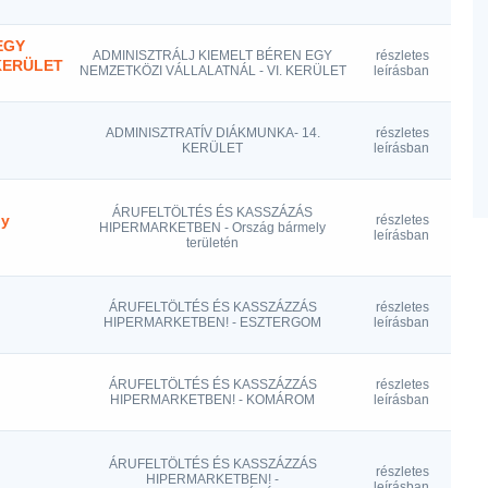
EGY
ADMINISZTRÁLJ KIEMELT BÉREN EGY
részletes
KERÜLET
NEMZETKÖZI VÁLLALATNÁL - VI. KERÜLET
leírásban
ADMINISZTRATÍV DIÁKMUNKA- 14.
részletes
KERÜLET
leírásban
ÁRUFELTÖLTÉS ÉS KASSZÁZÁS
ly
részletes
HIPERMARKETBEN - Ország bármely
leírásban
területén
ÁRUFELTÖLTÉS ÉS KASSZÁZZÁS
részletes
HIPERMARKETBEN! - ESZTERGOM
leírásban
ÁRUFELTÖLTÉS ÉS KASSZÁZZÁS
részletes
HIPERMARKETBEN! - KOMÁROM
leírásban
ÁRUFELTÖLTÉS ÉS KASSZÁZZÁS
részletes
HIPERMARKETBEN! -
leírásban