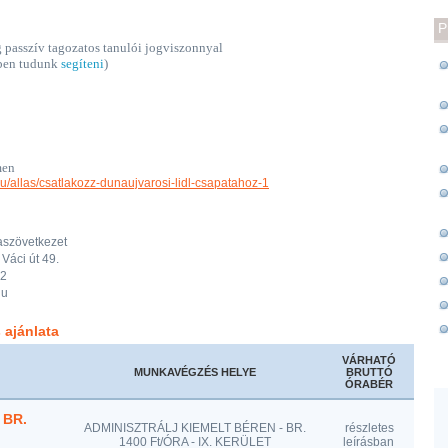
P
g passzív tagozatos tanulói jogviszonnyal
ében tudunk
segíteni
)
men
.hu/allas/csatlakozz-dunaujvarosi-lidl-csapatahoz-1
aszövetkezet
Váci út 49.
22
hu
 ajánlata
VÁRHATÓ
MUNKAVÉGZÉS HELYE
BRUTTÓ
ÓRABÉR
 BR.
ADMINISZTRÁLJ KIEMELT BÉREN - BR.
részletes
1400 Ft/ÓRA - IX. KERÜLET
leírásban