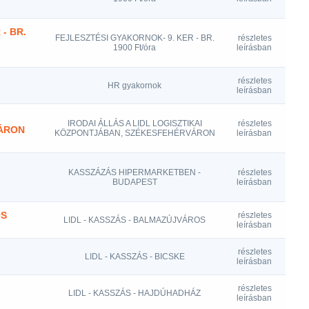
- BR.
FEJLESZTÉSI GYAKORNOK- 9. KER - BR.
részletes
1900 Ft/óra
leírásban
részletes
HR gyakornok
leírásban
I
IRODAI ÁLLÁS A LIDL LOGISZTIKAI
részletes
ÁRON
KÖZPONTJÁBAN, SZÉKESFEHÉRVÁRON
leírásban
KASSZÁZÁS HIPERMARKETBEN -
részletes
BUDAPEST
leírásban
OS
részletes
LIDL - KASSZÁS - BALMAZÚJVÁROS
leírásban
részletes
LIDL - KASSZÁS - BICSKE
leírásban
részletes
LIDL - KASSZÁS - HAJDÚHADHÁZ
leírásban