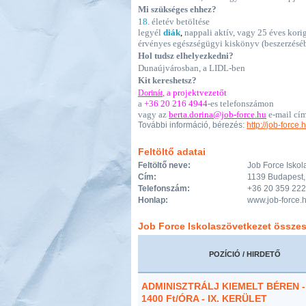
Mi szükséges ehhez?
18.
életév betöltése
legyél
diák
,
nappali aktív, vagy 25 éves kori
érvényes egészségügyi kiskönyv (beszerzés
Hol tudsz elhelyezkedni?
Dunaújvárosban, a LIDL-ben
Kit kereshetsz?
, a projektvezetőt
Dorinát
a
+36 20 216 4944
-es telefonszámon
vagy az
berta.dorina
@job-force.hu
e-mail cí
További információ, bérezés:
http://job-force
Feltöltő adatai
Feltöltő neve:
Job Force Iskol
Cím:
1139 Budapest, 
Telefonszám:
+36 20 359 22
Honlap:
www.job-force.
Job Force Iskolaszövetkezet összes
POZÍCIÓ / HIRDETŐ
ADMINISZTRÁLJ KIEMELT BÉREN -
1400 Ft/ÓRA - IX. KERÜLET