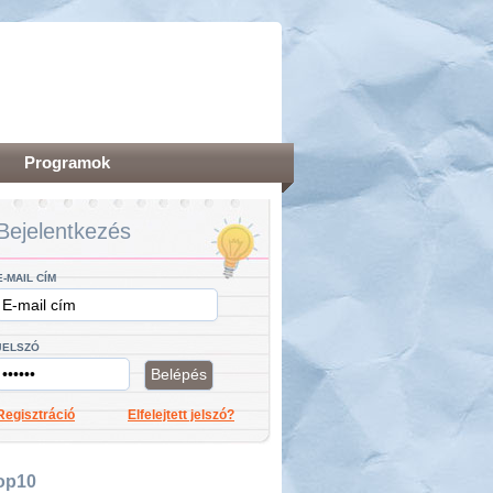
Programok
Bejelentkezés
E-MAIL CÍM
JELSZÓ
Regisztráció
Elfelejtett jelszó?
op10