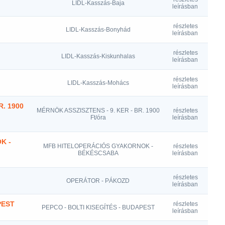
LIDL-Kasszás-Baja
leírásban
részletes
LIDL-Kasszás-Bonyhád
leírásban
részletes
LIDL-Kasszás-Kiskunhalas
leírásban
részletes
LIDL-Kasszás-Mohács
leírásban
. 1900
MÉRNÖK ASSZISZTENS - 9. KER - BR. 1900
részletes
Ft/óra
leírásban
K -
MFB HITELOPERÁCIÓS GYAKORNOK -
részletes
BÉKÉSCSABA
leírásban
részletes
OPERÁTOR - PÁKOZD
leírásban
PEST
részletes
PEPCO - BOLTI KISEGÍTÉS - BUDAPEST
leírásban