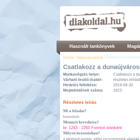
Használt tankönyvek
Magán
Főoldal
/
Diákmunka kereső
/ Csatlakozz a dunaújvár
Csatlakozz a dunaújvárosi
Munkavégzés helye:
Csatlakozz a du
Várható bruttó órabér:
részletes leírá
Hirdetés feltöltése:
2019-08-30
Megtekintések száma:
1623
Részletes leírás
Mi a feladat?
kasszázás
Mennyit kereshetsz?
br. 1243 - 2260 Forintot óránként
Milyen beosztásban?
a ráérésed szerint, előre egyeztetettek alapján