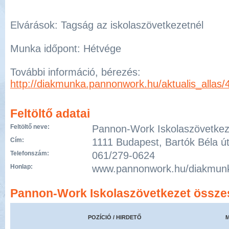
Elvárások: Tagság az iskolaszövetkezetnél
Munka időpont: Hétvége
További információ, bérezés:
http://diakmunka.pannonwork.hu/aktualis_allas/
Feltöltő adatai
Feltöltő neve:
Pannon-Work Iskolaszövetkez
Cím:
1111 Budapest, Bartók Béla út
Telefonszám:
061/279-0624
Honlap:
www.pannonwork.hu/diakmun
Pannon-Work Iskolaszövetkezet összes
POZÍCIÓ / HIRDETŐ