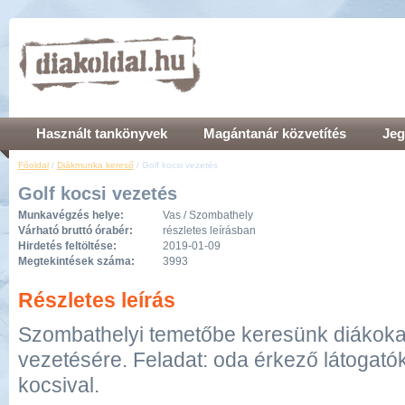
Használt tankönyvek
Magántanár közvetítés
Jeg
Főoldal
/
Diákmunka kereső
/ Golf kocsi vezetés
Golf kocsi vezetés
Munkavégzés helye:
Vas / Szombathely
Várható bruttó órabér:
részletes leírásban
Hirdetés feltöltése:
2019-01-09
Megtekintések száma:
3993
Részletes leírás
Szombathelyi temetőbe keresünk diákokat
vezetésére. Feladat: oda érkező látogatók 
kocsival.