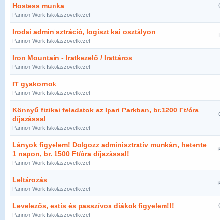
Hostess munka
Pannon-Work Iskolaszövetkezet
Irodai adminisztráció, logisztikai osztályon
Pannon-Work Iskolaszövetkezet
Iron Mountain - Iratkezelő / Irattáros
Pannon-Work Iskolaszövetkezet
IT gyakornok
Pannon-Work Iskolaszövetkezet
Könnyű fizikai feladatok az Ipari Parkban, br.1200 Ft/óra
díjazással
Pannon-Work Iskolaszövetkezet
Lányok figyelem! Dolgozz adminisztratív munkán, hetente
K
1 napon, br. 1500 Ft/óra díjazással!
Pannon-Work Iskolaszövetkezet
Leltározás
K
Pannon-Work Iskolaszövetkezet
Levelezős, estis és passzívos diákok figyelem!!!
Pannon-Work Iskolaszövetkezet