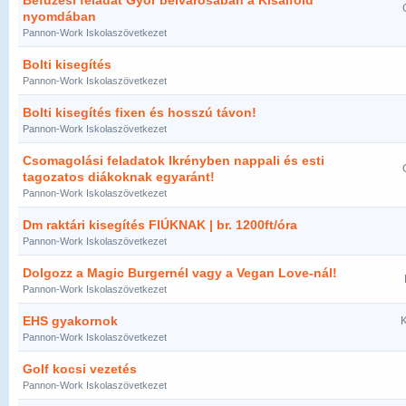
Befűzési feladat Győr belvárosában a Kisalföld
nyomdában
Pannon-Work Iskolaszövetkezet
Bolti kisegítés
Pannon-Work Iskolaszövetkezet
Bolti kisegítés fixen és hosszú távon!
Pannon-Work Iskolaszövetkezet
Csomagolási feladatok Ikrényben nappali és esti
tagozatos diákoknak egyaránt!
Pannon-Work Iskolaszövetkezet
Dm raktári kisegítés FIÚKNAK | br. 1200ft/óra
Pannon-Work Iskolaszövetkezet
Dolgozz a Magic Burgernél vagy a Vegan Love-nál!
Pannon-Work Iskolaszövetkezet
EHS gyakornok
K
Pannon-Work Iskolaszövetkezet
Golf kocsi vezetés
Pannon-Work Iskolaszövetkezet