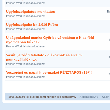
Pannon-Work Iskolaszövetkezet
Ügyfélszolgálatos munkatárs
Bo
Pannon-Work Iskolaszövetkezet
Ügyfélszolgálta br. 1.016 Ft/óra
Pannon-Work Iskolaszövetkezet
Újságpakolási munka Győr belvárosában a Kisalföld
nyomdában fiúknak
Pannon-Work Iskolaszövetkezet
Vasúti jelzőőri feladatok diákoknak és alkalmi
munkavállalóknak
Pannon-Work Iskolaszövetkezet
Veszprémi és pápai hipermarket PÉNZTÁROS (18+)!
Pannon-Work Iskolaszövetkezet
2006-2025.03 (c) diakoldal.hu Minden jog fenntartva.
A diakoldal.hu
ÁSZF