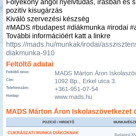
Folyékony angol nyelvtudás, írásban és 
pozitív kisugárzás
Kiváló szervezési készség
#MADS #budapest #diákmunka #irodai #a
További információért katt a linkre
https://mads.hu/munkak/irodai/assziszten
diakmunka-910
Feltöltő adatai
Feltöltő neve:
MADS Márton Áron Iskolaszö
Cím:
1092 Bp., Erkel utca 3.
Telefonszám:
+361-951-07-54
Honlap:
www.mads.hu
MADS Márton Áron Iskolaszövetkezet ö
POZÍCIÓ / HIRDETŐ
MUNKAVÉGZÉ
CUKRÁSZATI MUNKA DIÁKOKNAK
Budapest XIV