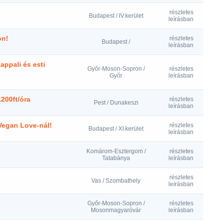
részletes
Budapest / IV.kerület
leírásban
on!
részletes
Budapest /
leírásban
ppali és esti
Győr-Moson-Sopron /
részletes
Győr
leírásban
1200ft/óra
részletes
Pest / Dunakeszi
leírásban
Vegan Love-nál!
részletes
Budapest / XI.kerület
leírásban
Komárom-Esztergom /
részletes
Tatabánya
leírásban
részletes
Vas / Szombathely
leírásban
Győr-Moson-Sopron /
részletes
Mosonmagyaróvár
leírásban