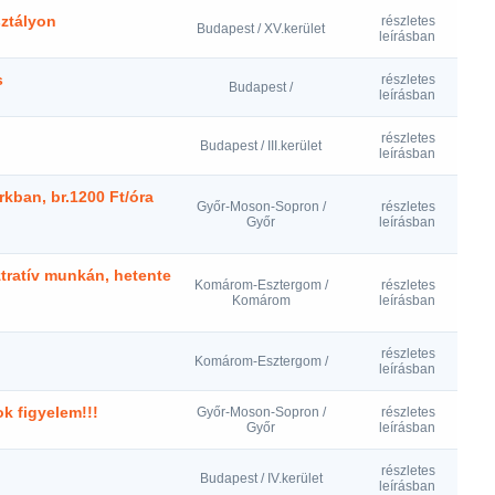
sztályon
részletes
Budapest / XV.kerület
leírásban
s
részletes
Budapest /
leírásban
részletes
Budapest / III.kerület
leírásban
rkban, br.1200 Ft/óra
Győr-Moson-Sopron /
részletes
Győr
leírásban
tratív munkán, hetente
Komárom-Esztergom /
részletes
Komárom
leírásban
részletes
Komárom-Esztergom /
leírásban
k figyelem!!!
Győr-Moson-Sopron /
részletes
Győr
leírásban
részletes
Budapest / IV.kerület
leírásban