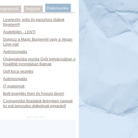
Diákmunka
rogramok
Jegyzet
Levelezős, estis és passzívos diákok
figyelem!!!
Árufeltöltés - LENTI
Dolgozz a Magic Burgernél vagy a Vegan
Love-nál!
Autómozgatás
Újságpakolási munka Győr belvárosában a
Kisalföld nyomdában fiúknak
Golf kocsi vezetés
Autómozgatás
IT gyakornok
Bolti kisegítés fixen és hosszú távon!
Csomagolási feladatok Ikrényben nappali
és esti tagozatos diákoknak egyaránt!
hirdetés