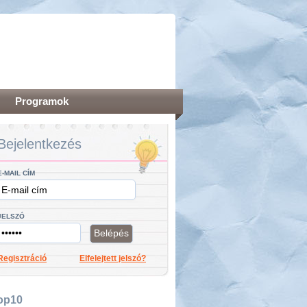
Programok
Bejelentkezés
E-MAIL CÍM
JELSZÓ
Regisztráció
Elfelejtett jelszó?
op10