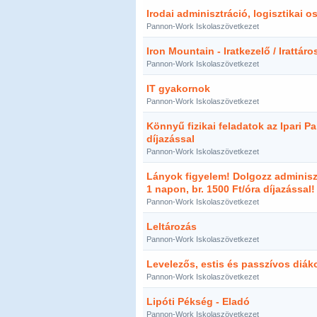
Irodai adminisztráció, logisztikai o
Pannon-Work Iskolaszövetkezet
Iron Mountain - Iratkezelő / Irattáro
Pannon-Work Iskolaszövetkezet
IT gyakornok
Pannon-Work Iskolaszövetkezet
Könnyű fizikai feladatok az Ipari Pa
díjazással
Pannon-Work Iskolaszövetkezet
Lányok figyelem! Dolgozz adminisz
1 napon, br. 1500 Ft/óra díjazással!
Pannon-Work Iskolaszövetkezet
Leltározás
Pannon-Work Iskolaszövetkezet
Levelezős, estis és passzívos diáko
Pannon-Work Iskolaszövetkezet
Lipóti Pékség - Eladó
Pannon-Work Iskolaszövetkezet