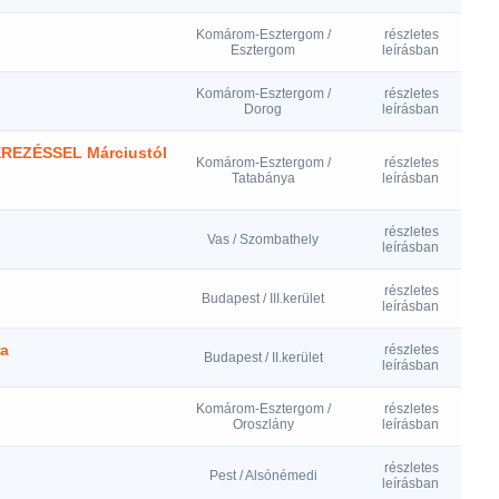
Komárom-Esztergom /
részletes
Esztergom
leírásban
Komárom-Esztergom /
részletes
Dorog
leírásban
ÉREZÉSSEL Márciustól
Komárom-Esztergom /
részletes
Tatabánya
leírásban
részletes
Vas / Szombathely
leírásban
részletes
Budapest / III.kerület
leírásban
ra
részletes
Budapest / II.kerület
leírásban
Komárom-Esztergom /
részletes
Oroszlány
leírásban
részletes
Pest / Alsónémedi
leírásban