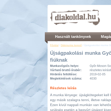
Használt tankönyvek
Magán
Főoldal
/
Diákmunka kereső
/ Újságpakolási munka G
Újságpakolási munka Győ
fiúknak
Munkavégzés helye:
Győr-Moson-Sop
Várható bruttó órabér:
részletes leírá
Hirdetés feltöltése:
2019-02-05
Megtekintések száma:
4030
Részletes leírás
A munka lényege: újságkötegeket kell l
egy másik szalagra tenni, illetve raklap
Ezen kívül nappali munkán van lehetős
szükség esetén a begyűrt újságot kiven