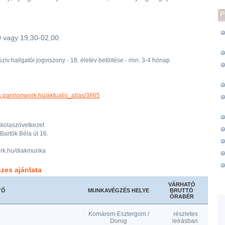
P
0 vagy 19,30-02,00.
zív hallgatói jogviszony - 18. életév betöltése - min. 3-4 hónap
a.pannonwork.hu/aktualis_allas/3865
kolaszövetkezet
Bartók Béla út 16.
k.hu/diakmunka
zes ajánlata
VÁRHATÓ
TŐ
MUNKAVÉGZÉS HELYE
BRUTTÓ
ÓRABÉR
Komárom-Esztergom /
részletes
Dorog
leírásban