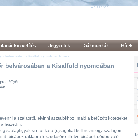
hirdetés
hirdetés
tanár közvetítés
Jegyzetek
Diákmunkák
Hírek
yőr belvárosában a Kisalföld nyomdában fiúknak
r belvárosában a Kisalföld nyomdában
ron / Győr
sban
evenni a szalagról, elvinni asztalokhoz, majd a befűzött kötegeket
ra leszedni.
ég szalagfigyelési munkára (újságokat kell nézni egy szalagon,
T
ni), újságok raklapra leszedésére, illetve újságok gépbe való