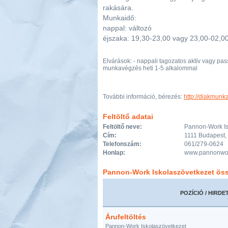
rakására.
Munkaidő:
nappal: változó
éjszaka: 19,30-23,00 vagy 23,00-02,0
Elvárások: - nappali tagozatos aktív vagy pass
munkavégzés heti 1-5 alkalommal
További információ, bérezés:
http://diakmunk
Feltöltő adatai
Feltöltő neve:
Pannon-Work Is
Cím:
1111 Budapest, 
Telefonszám:
061/279-0624
Honlap:
www.pannonwor
Pannon-Work Iskolaszövetkezet öss
POZÍCIÓ / HIRDE
Árufeltöltés
Pannon-Work Iskolaszövetkezet