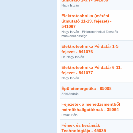
útmutató 1-9.) - 541058
Nagy István
Elektrotechnika (mérési
útmutató 11-19. fejezet) -
541067
Nagy István - Elektrotechnikai Tanszék
munkaközössége
Elektrotechnika Példatár 1-5.
fejezet - 541076
Dr. Nagy István
Elektrotechnika Példatár 6-11.
fejezet - 541077
Nagy István
Épületenergetika - 85008
Zöld András
Fejezetek a menedzsmentből
mérnökhallgatóknak - 35064
Pataki Béla
Fémek és kerámiák
Technológiája - 45035