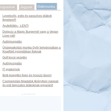
Diákmunka
rogramok
Jegyzet
Levelezős, estis és passzívos diákok
figyelem!!!
Árufeltöltés - LENTI
Dolgozz a Magic Burgernél vagy a Vegan
Love-nál!
Autómozgatás
Újságpakolási munka Győr belvárosában a
Kisalföld nyomdában fiúknak
Golf kocsi vezetés
Autómozgatás
IT gyakornok
Bolti kisegítés fixen és hosszú távon!
Csomagolási feladatok Ikrényben nappali
és esti tagozatos diákoknak egyaránt!
hirdetés