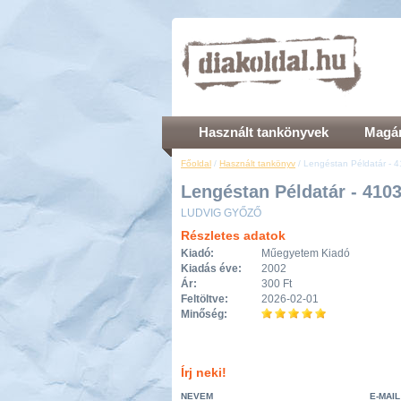
Használt tankönyvek
Magán
Főoldal
/
Használt tankönyv
/ Lengéstan Példatár - 
Lengéstan Példatár - 410
LUDVIG GYŐZŐ
Részletes adatok
Kiadó:
Műegyetem Kiadó
Kiadás éve:
2002
Ár:
300 Ft
Feltöltve:
2026-02-01
Minőség:
Írj neki!
NEVEM
E-MAIL