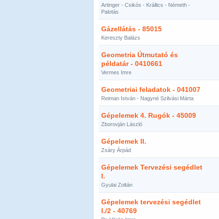
Artinger - Csikós - Krállics - Németh -
Palotás
Gázellátás - 85015
Kereszty Balázs
Geometria Útmutató és
példatár - 0410661
Vermes Imre
Geometriai feladatok - 041007
Reiman István - Nagyné Szilvási Márta
Gépelemek 4. Rugók - 45009
Zborovján László
Gépelemek II.
Zsáry Árpád
Gépelemek Tervezési segédlet
I.
Gyulai Zoltán
Gépelemek tervezési segédlet
I./2 - 40769