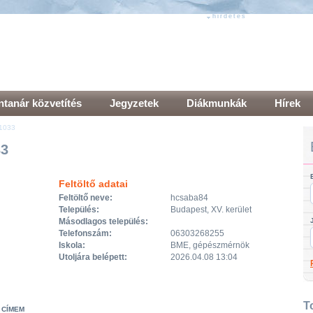
hirdetés
hirdetés
tanár közvetítés
Jegyzetek
Diákmunkák
Hírek
41033
33
Feltöltő adatai
Feltöltő neve:
hcsaba84
Település:
Budapest, XV. kerület
Másodlagos település:
Telefonszám:
06303268255
Iskola:
BME, gépészmérnök
Utoljára belépett:
2026.04.08 13:04
T
 CÍMEM