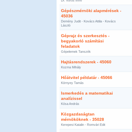
Dr. Vörös Imre
Gépészmérnöki alapmérések -
45036
Demény Judit - Kovács Attila - Kovács
László
Géprajz és szerkesztés -
begyakorló számítási
feladatok
Gépelemek Tanszék
Hajtásrendszerek - 45060
Kozma Mihály
Hőátvitel példatár - 45066
Környey Tamás
Ismerkedés a matematikai
analízissel
Kósa András
Közgazdaságtan
mérnököknek - 35028
Kerepesi Katalin - Romvári Edit