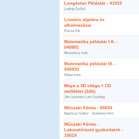
Lengéstan Példatár - 41033
Ludvig Győző
Lineáris algebra és
alkalmazásai
Rózsa Pál
Matematika példatár I-II. -
040801
Monostory Iván
Matematika példatár III. -
040933
Rábai Imre
Maya a 3D világa + CD
melléklet (2db)
Jim Lammers Lee Gooding
Műszaki Kémia - 65034
Bajnóczy Gábor - Szebényi Imre
Műszaki Kémia -
Laboratóriumi gyakorlatok -
10019