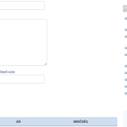
P
ŐRZŐ KÓD
ÁR
MINŐSÉG