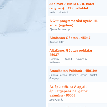
3ds max 7 Biblia I. - II. kötet
(egyben) + CD melléklet
Kelly L. Murdock
A C++ programozási nyelv I:II.
kötet (egyben)
Bjarne Stroustrup
Általános Géptan - 45047
Kovács Attila
Általános Géptan példatár -
45037
Demény J. - Kósa L. - Kovács A. -
Kullmann L.
Áramlástan Példatár - 45019A
Szlivka Ferenc - Bencze Ferenc - Kristóf
Gergely
Az épületfizika Alapjai -
épületgépész hallgatók
számára - 80503
Zöld András