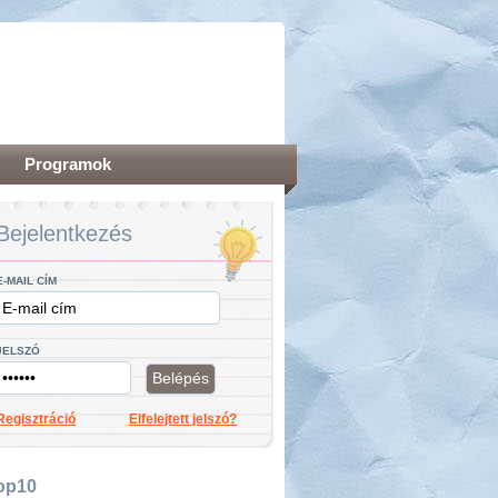
Programok
Bejelentkezés
E-MAIL CÍM
JELSZÓ
Regisztráció
Elfelejtett jelszó?
op10