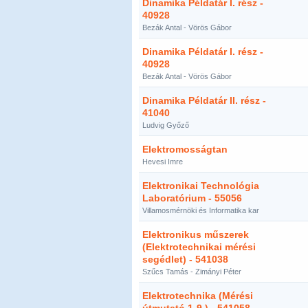
Dinamika Példatár I. rész -
40928
Bezák Antal - Vörös Gábor
Dinamika Példatár I. rész -
40928
Bezák Antal - Vörös Gábor
Dinamika Példatár II. rész -
41040
Ludvig Győző
Elektromosságtan
Hevesi Imre
Elektronikai Technológia
Laboratórium - 55056
Villamosmérnöki és Informatika kar
Elektronikus műszerek
(Elektrotechnikai mérési
segédlet) - 541038
Szűcs Tamás - Zimányi Péter
Elektrotechnika (Mérési