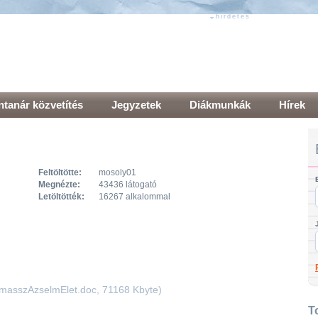
hirdetés
hirdetés
tanár közvetítés
Jegyzetek
Diákmunkák
Hírek
Feltöltötte:
mosoly01
Megnézte:
43436 látogató
Letöltötték:
16267 alkalommal
asszAzselmElet.doc, 71168 Kbyte)
T