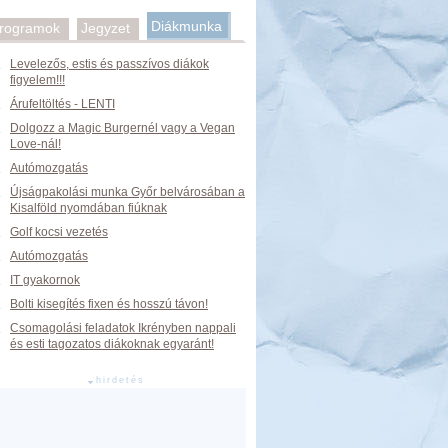
Diákmunka
rogramok
Jegyzet
Levelezős, estis és passzívos diákok
figyelem!!!
Árufeltöltés - LENTI
Dolgozz a Magic Burgernél vagy a Vegan
Love-nál!
Autómozgatás
Újságpakolási munka Győr belvárosában a
Kisalföld nyomdában fiúknak
Golf kocsi vezetés
Autómozgatás
IT gyakornok
Bolti kisegítés fixen és hosszú távon!
Csomagolási feladatok Ikrényben nappali
és esti tagozatos diákoknak egyaránt!
hirdetés