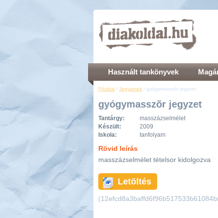
Használt tankönyvek
Magán
Főoldal
/
Jegyzetek
/ gyógymasszõr jegyzet
gyógymasszõr jegyzet
Tantárgy:
masszázselmélet
Készült:
2009
Iskola:
tanfolyam
Rövid leírás
masszázselmélet tételsor kidolgozva
Letöltés
(12efcd8a3baffd6f96b517533b61084bm