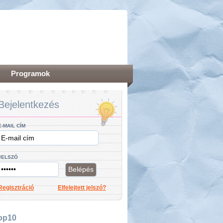
Programok
Bejelentkezés
E-MAIL CÍM
JELSZÓ
Regisztráció
Elfelejtett jelszó?
op10