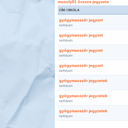
mosoly01 összes jegyzete
CÍM / ISKOLA
gyógymasszõr jegyzet
tanfolyam
gyógymasszõr jegyzet
tanfolyam
gyógymasszõr jegyzet
tanfolyam
gyógymasszõr jegyzet
tanfolyam
gyógymasszõr jegyzetek
tanfolyam
gyógymasszõr jegyzetek
tanfolyam
gyógymasszõr jegyzetek
tanfolyam