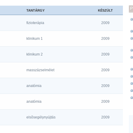
P
TANTÁRGY
KÉSZÜLT
fizioterápia
2009
klinikum 1
2009
klinikum 2
2009
masszázselmélet
2009
anatómia
2009
anatómia
2009
elsõsegélynyújtás
2009